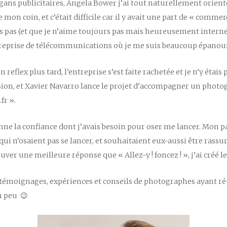
slogans publicitaires, Angela Bower j’ai tout naturellement orie
de mon coin, et c’était difficile car il y avait une part de « comm
s pas (et que je n’aime toujours pas mais heureusement internet 
treprise de télécommunications où je me suis beaucoup épanoui
reflex plus tard, l’entreprise s’est faite rachetée et je n’y étai
sion, et Xavier Navarro lance le projet d’accompagner un phot
fr ».
ne la confiance dont j’avais besoin pour oser me lancer. Mon par
n’osaient pas se lancer, et souhaitaient eux-aussi être rassuré
rouver une meilleure réponse que « Allez-y ! foncez ! », j’ai créé
les témoignages, expériences et conseils de photographes ayant ré
n peu 😉