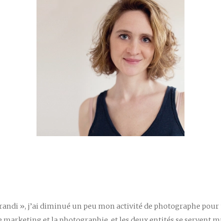
 « grandi », j’ai diminué un peu mon activité de photographe pour
le marketing et la photographie, et les deux entités se serven