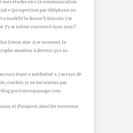
nté mes études vers la communication.
ercial » (prospection par téléphone ou
a modifié la donne !). Ensuite, j’ai
e. J’y ai même rencontré mon mari !
s plus à mon aise. A ce moment, la
ographe amateur à devenir pro au
cours étant « médiatisé », j’ai reçu de
s, coachés. je ne me sentais pas
 le blog portraitoupaysage.com.
ussis, et d’inspirer ainsi les nouveaux